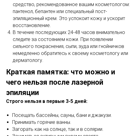
средство, рекомендованное вашим косметологом:
Лицо
пантенол, бепантен или специальный пост-
Подмышки
эпиляционный крем. Это успокоит кожу и ускорит
Ноги
восстановление.
В течение последующих 24-48 часов внимательно
Всё тело
следите за состоянием кожи. При появлении
ООО «Омоложение ЛэВэЛ
сильного покраснения, сыпи, зуда или гнойничков
100500»
ИНН 7731358362
немедленно обратитесь к своему косметологу или
Москва, ул. 1812 года, 8к.1
дерматологу.
Политика обработки перс. данных
Краткая памятка: что можно и
Согласие на получение рекламы
Реквизиты
чего нельзя после лазерной
эпиляции
© 2025. Все права защищены
Строго нельзя в первые 3-5 дней:
Посещать бассейны, сауны, бани и джакузи.
Принимать горячие ванны.
Загорать как на солнце, так и в солярии.