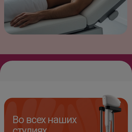
Технология равномерно распределяет
энергию, поэтому эпиляция проходит
быстро, комфортно и безопасно.
EverGlow —
место, где тебя
любят