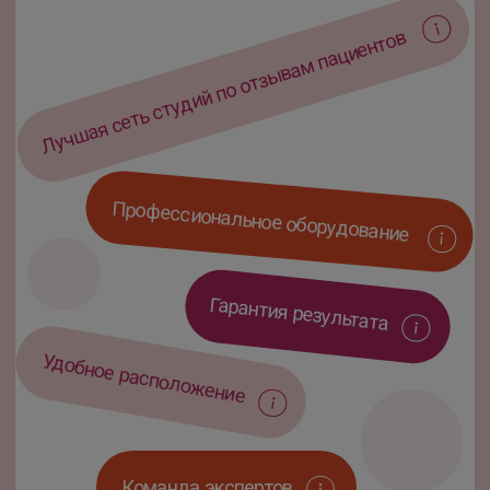
Во всех наших
студиях
работаем на
аппарате
«Magic One»