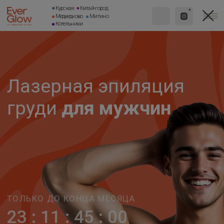
Курская
Китай-город
*
Медведково
Митино
Котельники
Лазерная эпиляция
груди
для мужчин
ТОЛЬКО ДО КОНЦА МЕСЯЦА
23 : 11 : 45 : 00
дни
часы
минуты
секунды
–50% на первую
процедуру
лазерной
эпиляции