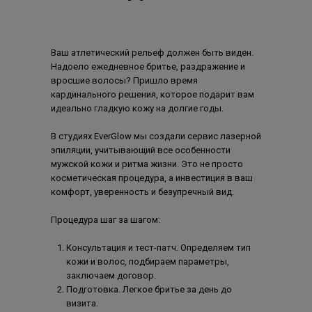
м. Митино
3-й Митинский переулок, 8
Ваш атлетический рельеф должен быть виден.
м. Котельники
Надоело ежедневное бритье, раздражение и
вросшие волосы? Пришло время
Котельники, ул.Строителей, 5
кардинального решения, которое подарит вам
идеально гладкую кожу на долгие годы.
В студиях EverGlow мы создали сервис лазерной
эпиляции, учитывающий все особенности
мужской кожи и ритма жизни. Это не просто
косметическая процедура, а инвестиция в ваш
комфорт, уверенность и безупречный вид.
Процедура шаг за шагом:
Консультация и тест-патч. Определяем тип
кожи и волос, подбираем параметры,
заключаем договор.
Подготовка. Легкое бритье за день до
визита.