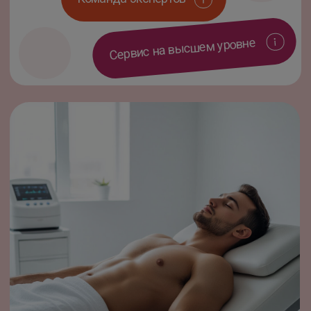
Оборудование официально одобрено
Минздравом и доказало свою
безопасность в клинических
испытаниях
Имеет сертификат от Росздравнадзора,
зарегистрирован как медицинский прибор
100% безболезненно
100% быстро
100% комфортно
Magic One— единственный в мире
лазер, в котором применяется
технология вертикального
расположения диодов VСSEL